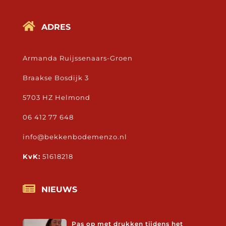

ADRES
Armanda Ruijssenaars-Groen
Braakse Bosdijk 3
5703 HZ Helmond
06 412 77 648
info@bekkenbodemenzo.nl
KvK:
51618218

NIEUWS
Pas op met drukken tijdens het