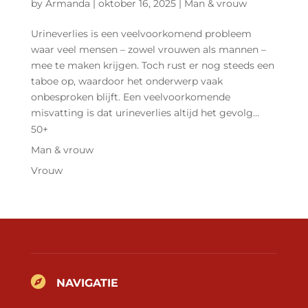
by
Armanda
|
oktober 16, 2025
|
Man & vrouw
Urineverlies is een veelvoorkomend probleem
waar veel mensen – zowel vrouwen als mannen –
mee te maken krijgen. Toch rust er nog steeds een
taboe op, waardoor het onderwerp vaak
onbesproken blijft. Een veelvoorkomende
misvatting is dat urineverlies altijd het gevolg...
50+
Man & vrouw
Vrouw

NAVIGATIE