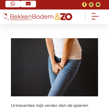


Home
Contact


Ga naar home pagina
Neem contact op
FAQ
Over mij


Veel gestelde vragen
Mijn verhaal
Voorwaarden
Het traject


Algemeen
Bekijk het traject
Nieuws
Consult


Van social media
Een 1 op 1 gesprek
Urineverlies: kijk verder dan de spieren