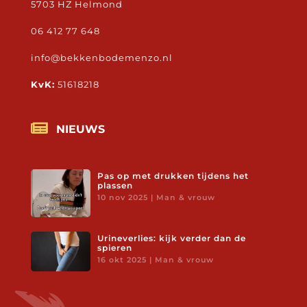
5703 HZ Helmond
06 412 77 648
info@bekkenbodemenzo.nl
KvK:
51618218

NIEUWS
Pas op met drukken tijdens het
plassen
10 nov 2025
|
Man & vrouw
Urineverlies: kijk verder dan de
spieren
16 okt 2025
|
Man & vrouw