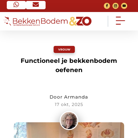


Home
Contact


Ga naar home pagina
Neem contact op
VROUW
Functioneel je bekkenbodem
FAQ
Over mij


oefenen
Veel gestelde vragen
Mijn verhaal
Voorwaarden
Het traject


Algemeen
Bekijk het traject
Door Armanda
17 okt, 2025
Nieuws
Consult


Van social media
Een 1 op 1 gesprek