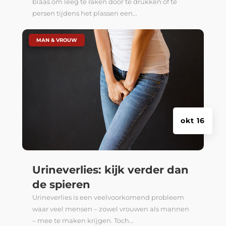
blaas om leeg te raken door te drukken of te
persen tijdens het plassen een...
|
MAN & VROUW
okt 16
Urineverlies: kijk verder dan
de spieren
Urineverlies is een veelvoorkomend probleem
waar veel mensen – zowel vrouwen als mannen
– mee te maken krijgen. Toch...