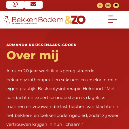


Home
Contact


ARMANDA RUIJSSENAARS-GROEN
Ga naar home pagina
Neem contact op
Over mij
FAQ
Over mij


Veel gestelde vragen
Mijn verhaal
Al ruim 20 jaar werk ik als geregistreerde
bekkenfysiotherapeut en seksueel counselor in mijn
Voorwaarden
Het traject


eigen praktijk, Bekkenfysiotherapie Helmond. “Met
Algemeen
Bekijk het traject
aandacht en expertise ondersteun ik dagelijks
Nieuws
Consult
mannen en vrouwen die last hebben van klachten in


Van social media
Een 1 op 1 gesprek
het bekken- en bekkenbodemgebied, zodat zij weer
vertrouwen krijgen in hun lichaam.”