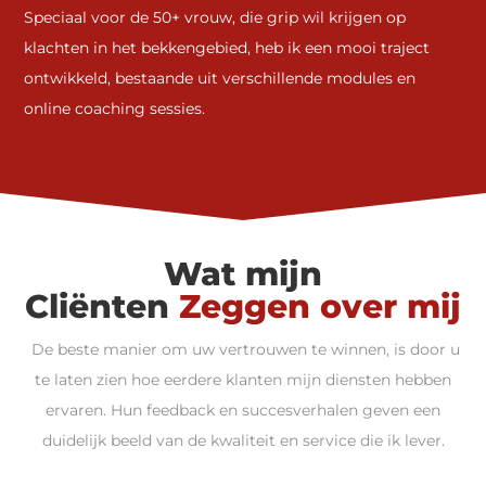
Speciaal voor de 50+ vrouw, die grip wil krijgen op
klachten in het bekkengebied, heb ik een mooi traject
ontwikkeld, bestaande uit verschillende modules en
online coaching sessies.
Wat mijn
Cliënten
Zeggen over mij
De beste manier om uw vertrouwen te winnen, is door u
te laten zien hoe eerdere klanten mijn diensten hebben
ervaren. Hun feedback en succesverhalen geven een
duidelijk beeld van de kwaliteit en service die ik lever.