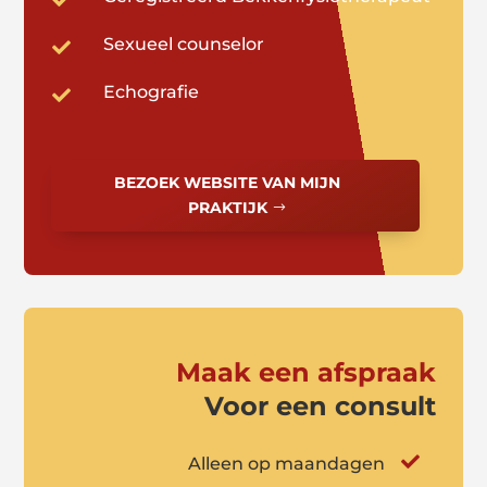
Sexueel counselor

Echografie

BEZOEK WEBSITE VAN MIJN
PRAKTIJK
Maak een afspraak
Voor een consult

Alleen op maandagen