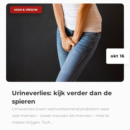
|
MAN & VROUW
okt 16
Urineverlies: kijk verder dan de
spieren
Urineverlies is een veelvoorkomend probleem waar
veel mensen – zowel vrouwen als mannen – mee te
maken krijgen. Toch...