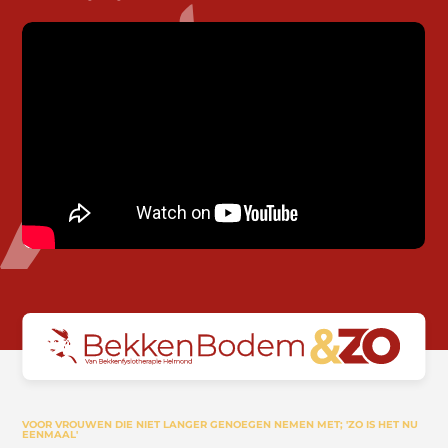
VOOR VROUWEN DIE NIET LANGER GENOEGEN NEMEN MET; 'ZO IS HET NU
EENMAAL'