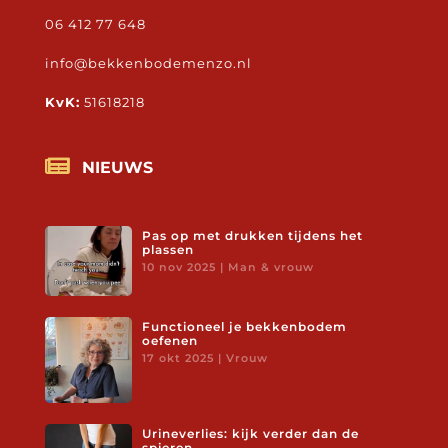
06 412 77 648
info@bekkenbodemenzo.nl
KvK:
51618218

NIEUWS
Pas op met drukken tijdens het
plassen
10 nov 2025
|
Man & vrouw
Functioneel je bekkenbodem
oefenen
17 okt 2025
|
Vrouw
Urineverlies: kijk verder dan de
spieren