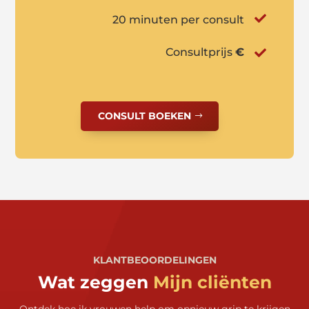

20 minuten per consult
Consultprijs
€

CONSULT BOEKEN
KLANTBEOORDELINGEN
Wat zeggen
Mijn cliënten
Ontdek hoe ik vrouwen help om opnieuw grip te krijgen