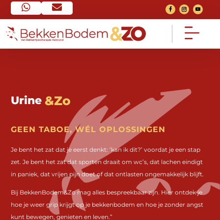


Home
Contact


Ga naar home pagina
Neem contact op
&Zo
Urinever
FAQ
Over mij


Veel gestelde vragen
Mijn verhaal
GEEN TABOE, WÉL OPLOSSINGEN
Voorwaarden
Het traject


Je bent het zat dat je eerst denkt: ‘kan ik dit?’ voordat je een stap
Algemeen
Bekijk het traject
zet. Je bent het zat dat sporten draait om wc’s, dat lachen eindigt
in paniek, dat vrijen pijn doet of dat ontlasten ongemakkelijk blijft.
Nieuws
Consult


Van social media
Een 1 op 1 gesprek
Bij BekkenBodem&Zo mag alles bespreekbaar zijn. Hier ontdek je
hoe je weer grip krijgt op je bekkenbodem en hoe je zonder angst
kunt bewegen, genieten en leven.”