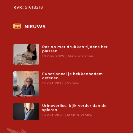
KvK:
51618218

NIEUWS
Pas op met drukken tijdens het
plassen
10 nov 2025
|
Man & vrouw
Functioneel je bekkenbodem
oefenen
17 okt 2025
|
Vrouw
Urineverlies: kijk verder dan de
spieren
16 okt 2025
|
Man & vrouw