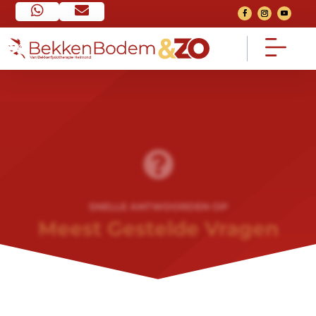


Home
Contact


Ga naar home pagina
Neem contact op
FAQ
Over mij



Veel gestelde vragen
Mijn verhaal
Voorwaarden
Het traject
SNELLE ANTWOORDEN OP


Algemeen
Bekijk het traject
Meest Gestelde Vragen
Nieuws
Consult


Van social media
Een 1 op 1 gesprek