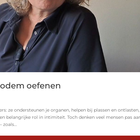
nbodem oefenen
s: ze ondersteunen je organen, helpen bij plassen en ontlasten,
een belangrijke rol in intimiteit. Toch denken veel mensen pas aa
zoals...