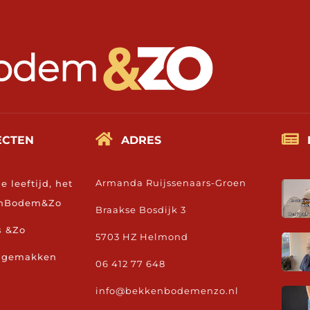


ECTEN
ADRES
Armanda Ruijssenaars-Groen
je leeftijd, het
kenBodem&Zo
Braakse Bosdijk 3
s &Zo
5703 HZ Helmond
ongemakken
06 412 77 648
info@bekkenbodemenzo.nl