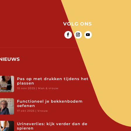
VOLG ONS
NIEUWS
Pas op met drukken tijdens het
plassen
10 nov 2025
|
Man & vrouw
Functioneel je bekkenbodem
oefenen
17 okt 2025
|
Vrouw
Urineverlies: kijk verder dan de
spieren