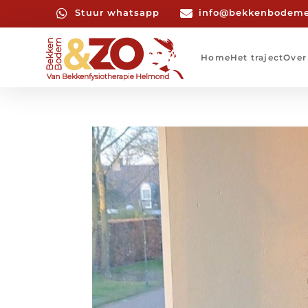

Stuur whatsapp

info@bekkenbodeme
Home
Het traject
Over