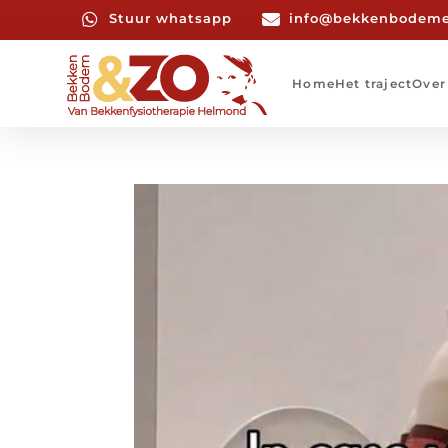

Stuur whatsapp

info@bekkenbodeme
Home
Het traject
Over