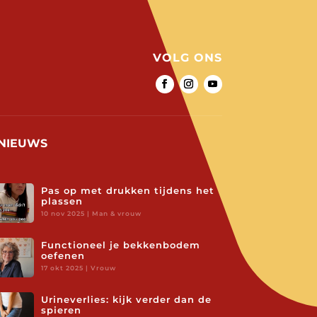
VOLG ONS
NIEUWS
Pas op met drukken tijdens het
plassen
10 nov 2025
|
Man & vrouw
Functioneel je bekkenbodem
oefenen
17 okt 2025
|
Vrouw
Urineverlies: kijk verder dan de
spieren