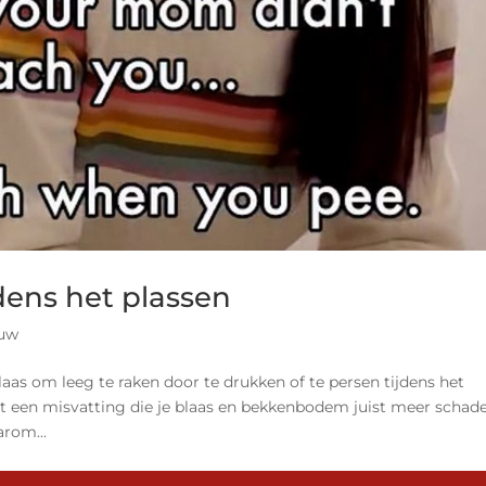
dens het plassen
ouw
aas om leeg te raken door te drukken of te persen tijdens het
dit een misvatting die je blaas en bekkenbodem juist meer schad
arom...