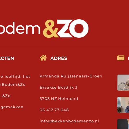


ECTEN
ADRES
Armanda Ruijssenaars-Groen
je leeftijd, het
kenBodem&Zo
Braakse Bosdijk 3
s &Zo
5703 HZ Helmond
ongemakken
06 412 77 648
info@bekkenbodemenzo.nl