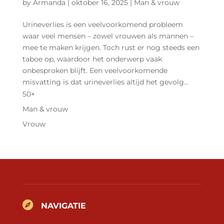
by
Armanda
|
oktober 16, 2025
|
Man & vrouw
Urineverlies is een veelvoorkomend probleem
waar veel mensen – zowel vrouwen als mannen –
mee te maken krijgen. Toch rust er nog steeds een
taboe op, waardoor het onderwerp vaak
onbesproken blijft. Een veelvoorkomende
misvatting is dat urineverlies altijd het gevolg...
50+
Man & vrouw
Vrouw

NAVIGATIE