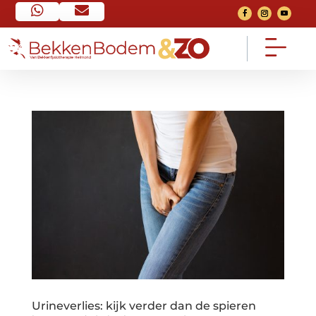


Home
Contact


Ga naar home pagina
Neem contact op
FAQ
Over mij


Veel gestelde vragen
Mijn verhaal
Voorwaarden
Het traject


Algemeen
Bekijk het traject
Nieuws
Consult


Van social media
Een 1 op 1 gesprek
Urineverlies: kijk verder dan de spieren