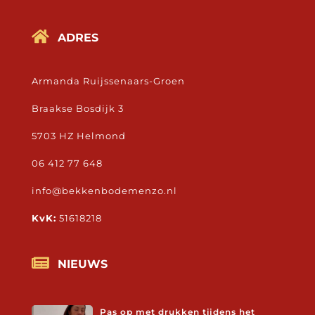

ADRES
Armanda Ruijssenaars-Groen
Braakse Bosdijk 3
5703 HZ Helmond
06 412 77 648
info@bekkenbodemenzo.nl
KvK:
51618218

NIEUWS
Pas op met drukken tijdens het