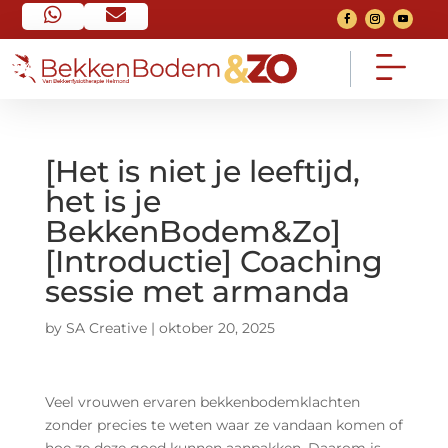


Home
Contact


Ga naar home pagina
Neem contact op
[Het is niet je leeftijd,
het is je
FAQ
Over mij


BekkenBodem&Zo]
Veel gestelde vragen
Mijn verhaal
[Introductie] Coaching
sessie met armanda
Voorwaarden
Het traject


Algemeen
Bekijk het traject
by
SA Creative
|
oktober 20, 2025
Nieuws
Consult


Van social media
Een 1 op 1 gesprek
Veel vrouwen ervaren bekkenbodemklachten
zonder precies te weten waar ze vandaan komen of