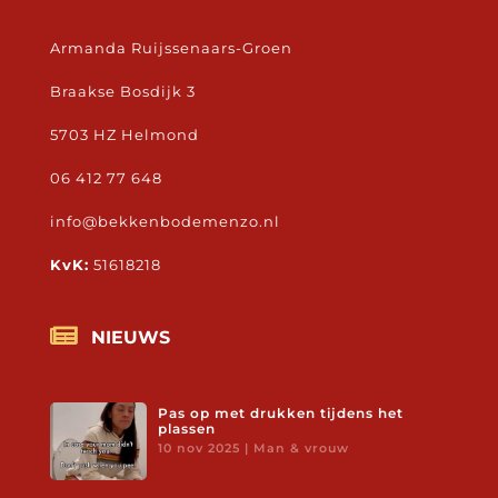
Armanda Ruijssenaars-Groen
Braakse Bosdijk 3
5703 HZ Helmond
06 412 77 648
info@bekkenbodemenzo.nl
KvK:
51618218

NIEUWS
Pas op met drukken tijdens het
plassen
10 nov 2025
|
Man & vrouw