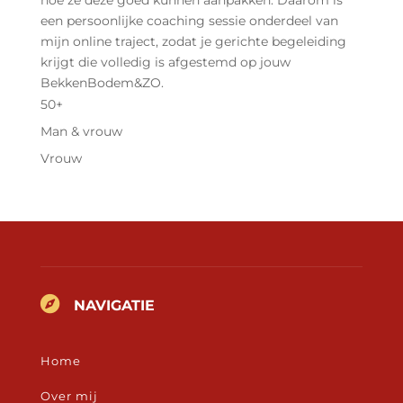
hoe ze deze goed kunnen aanpakken. Daarom is
een persoonlijke coaching sessie onderdeel van
mijn online traject, zodat je gerichte begeleiding
krijgt die volledig is afgestemd op jouw
BekkenBodem&ZO.
50+
Man & vrouw
Vrouw

NAVIGATIE
Home
Over mij