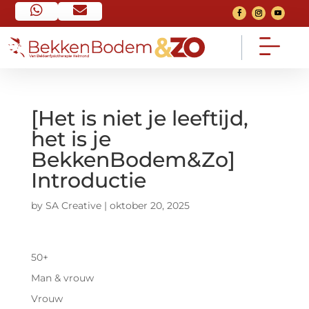


Home
Contact


Ga naar home pagina
Neem contact op
[Het is niet je leeftijd,
het is je
FAQ
Over mij


BekkenBodem&Zo]
Veel gestelde vragen
Mijn verhaal
Introductie
Voorwaarden
Het traject


by
SA Creative
|
oktober 20, 2025
Algemeen
Bekijk het traject
Nieuws
Consult


50+
Van social media
Een 1 op 1 gesprek
Man & vrouw
Vrouw